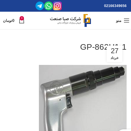
02166349656
0
منو
0
تومان
GP-862H1-1
27
خرداد