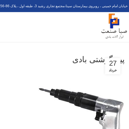
خیابان امام خمینی ، روبروی بیمارستان سینا،مجتمع تجاری رشید 3، طبقه اول ، پلاک 6
56-8
پیچ گوشتی بادی
27
خرداد