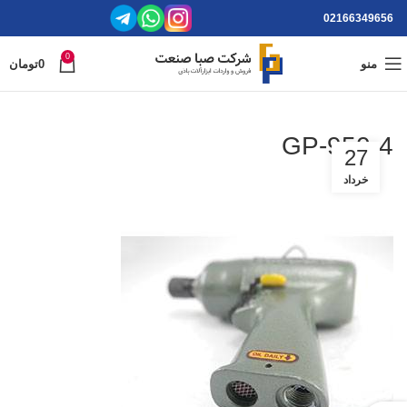
02166349656
0
منو
0
تومان
GP-950-4
27
خرداد