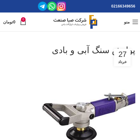
02166349656
0
منو
0
تومان
پولیش سنگ آبی و بادی
27
خرداد