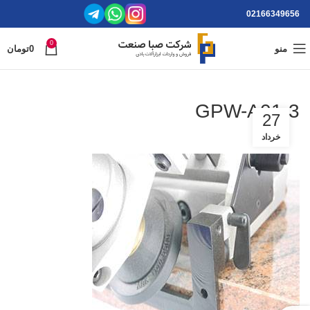
02166349656
0
منو
0
تومان
GPW-A01-3
27
خرداد