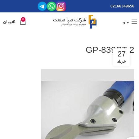
02166349656
0
منو
0
تومان
GP-839ST-2
27
خرداد