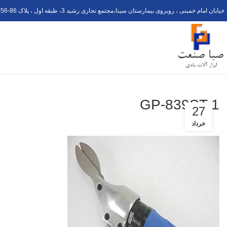
خیابان امام خمینی ، روبروی بیمارستان سینا،مجتمع تجاری رشید 3، طبقه اول ، پلاک 6
56-8
GP-839ST-1
27
خرداد