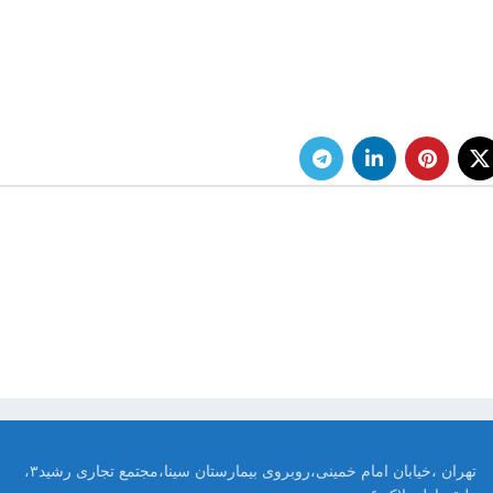
تهران ،خیابان امام خمینی،روبروی بیمارستان سینا،مجتمع تجاری رشید۳،