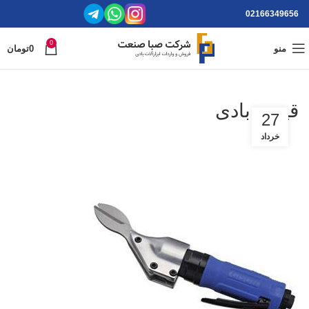
02166349656
0
منو
0
تومان
قیچی بادی
27
خرداد