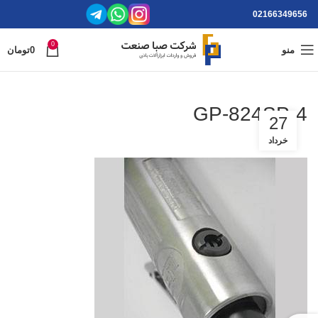
02166349656
0
منو
0
تومان
GP-824SP-4
27
خرداد