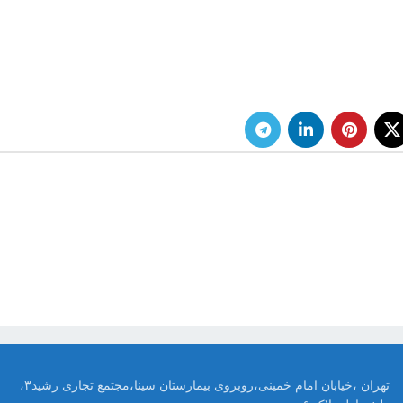
تهران ،خیابان امام خمینی،روبروی بیمارستان سینا،مجتمع تجاری رشید۳،