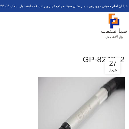
خیابان امام خمینی ، روبروی بیمارستان سینا،مجتمع تجاری رشید 3، طبقه اول ، پلاک 6
56-8
GP-8242–2
27
خرداد