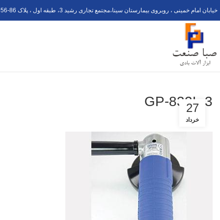
خیابان امام خمینی ، روبروی بیمارستان سینا،مجتمع تجاری رشید 3، طبقه اول ، پلاک 6
56-8
GP-832L-3
27
خرداد