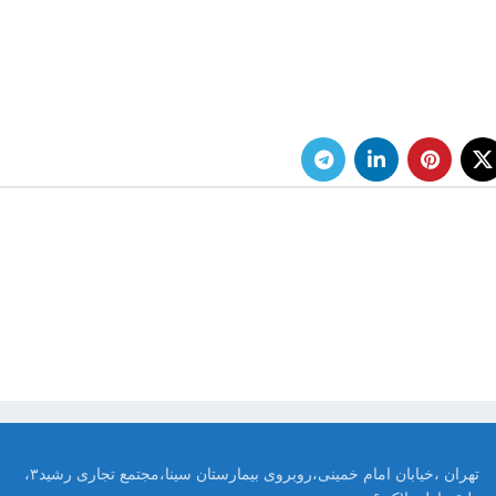
تهران ،خیابان امام خمینی،روبروی بیمارستان سینا،مجتمع تجاری رشید۳،