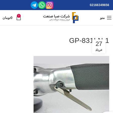
02166349656
0
منو
0
تومان
GP-831LN-1
27
خرداد