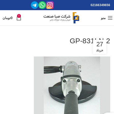
02166349656
0
منو
0
تومان
GP-831LN-2
27
خرداد