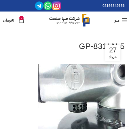
02166349656
0
منو
0
تومان
GP-831LN-5
27
خرداد