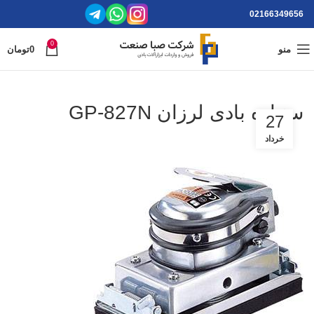
02166349656
0
منو
0
تومان
سنباده بادی لرزان GP-827N
27
خرداد