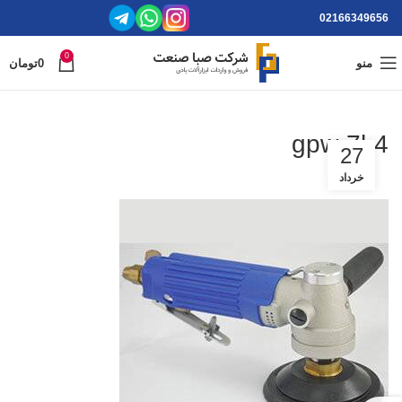
02166349656
0
منو
0
تومان
gpw-7l-4
27
خرداد