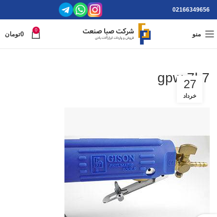
02166349656
0
منو
0
تومان
gpw-7l-7
27
خرداد