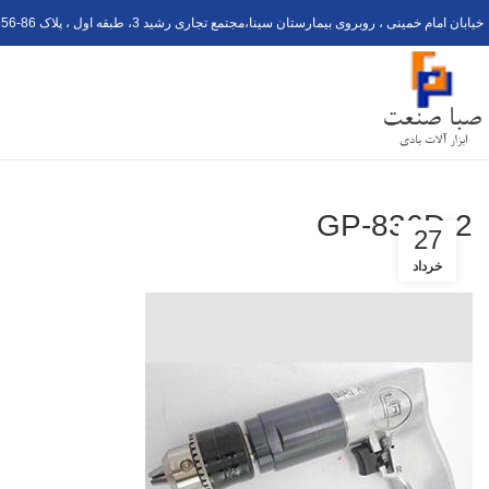
خیابان امام خمینی ، روبروی بیمارستان سینا،مجتمع تجاری رشید 3، طبقه اول ، پلاک 6
56-8
GP-836D-2
27
خرداد