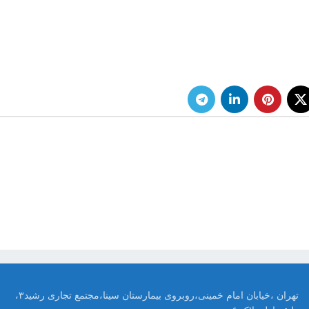
تهران ،خیابان امام خمینی،روبروی بیمارستان سینا،مجتمع تجاری رشید۳،