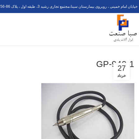
خیابان امام خمینی ، روبروی بیمارستان سینا،مجتمع تجاری رشید 3، طبقه اول ، پلاک 6
56-8
GP-940-1
27
خرداد