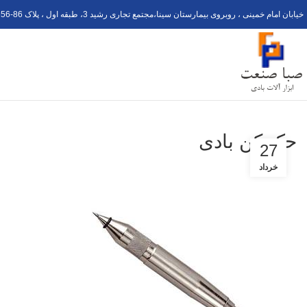
خیابان امام خمینی ، روبروی بیمارستان سینا،مجتمع تجاری رشید 3، طبقه اول ، پلاک 6
56-8
حک کن بادی
27
خرداد