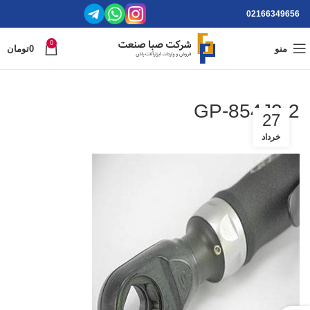
02166349656
0
منو
0
تومان
GP-854J2-2
27
خرداد