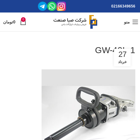
02166349656
0
منو
0
تومان
GW-40L-1
27
خرداد