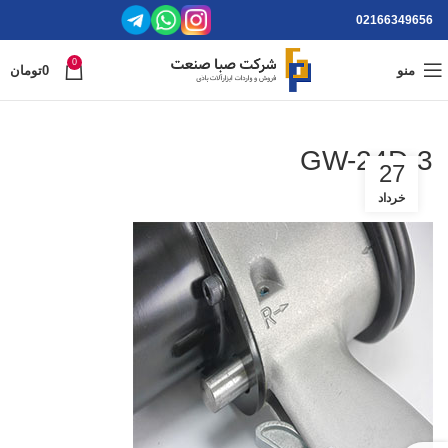
02166349656
0
منو
0
تومان
GW-24D-3
27
خرداد