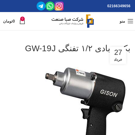
02166349656
0
منو
0
تومان
بکس بادی ۱/۲ تفنگی GW-19J
27
خرداد