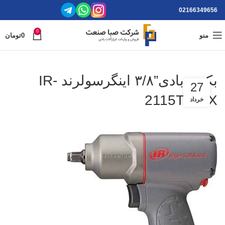
02166349656
0
منو
0
تومان
بکس بادی”۳/۸ اینگرسولرند IR-
27
2115TiMAX
خرداد