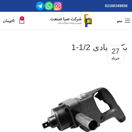
02166349656
0
منو
0
تومان
بکس بادی 1/2-1
27
خرداد