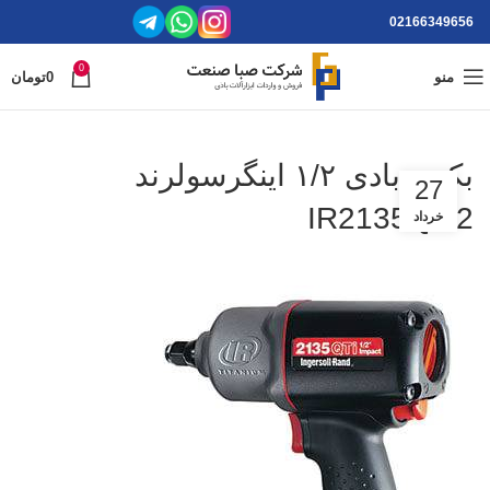
02166349656
0
منو
0
تومان
بکس بادی ۱/۲ اینگرسولرند
27
IR2135QTi2
خرداد