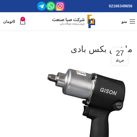
02166349656
0
منو
0
تومان
ماشین بکس بادی
27
خرداد