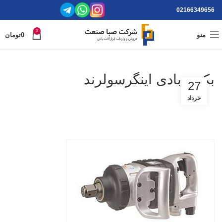
02166349656
0
منو
0
تومان
بکس بادی اینگرسولرند
27
خرداد