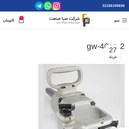
02166349656
0
منو
0
تومان
gw-40sp-2
27
خرداد