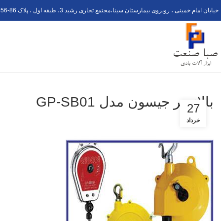
خیابان امام خمینی ، روبروی بیمارستان سینا،مجتمع تجاری رشید 3، طبقه اول ، پلاک 6
56-8
بالانسر جیسون مدل GP-SB01
27
خرداد