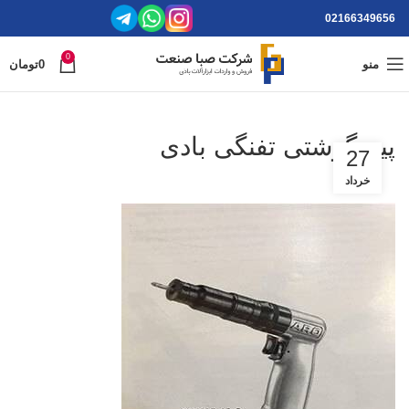
02166349656
0
منو
0
تومان
پیچ گوشتی تفنگی بادی
27
خرداد