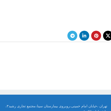
تهران ،خیابان امام خمینی،روبروی بیمارستان سینا،مجتمع تجاری رشید۳،