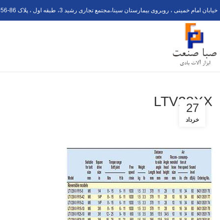
خیابان امام خمینی ، روبروی بیمارستان سینا،مجتمع تجاری رشید 3، طبقه اول ، پلاک 6
56-8
LTV28XX
27
خرداد