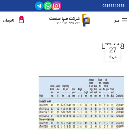
02166349656
0
منو
0
تومان
LTV48
27
خرداد