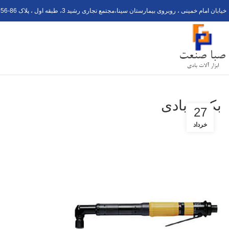
خیابان امام خمینی ، روبروی بیمارستان سینا،مجتمع تجاری رشید 3، طبقه اول ، پلاک 6
56-8
بکس بادی
27
خرداد