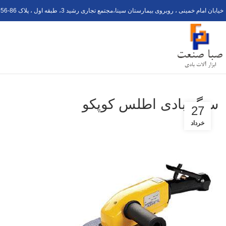
خیابان امام خمینی ، روبروی بیمارستان سینا،مجتمع تجاری رشید 3، طبقه اول ، پلاک 6
56-8
سنگ بادی اطلس کوپکو
27
خرداد