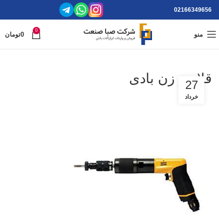
02166349656
0
منو
0
تومان
قلاویز زن بادی
27
خرداد