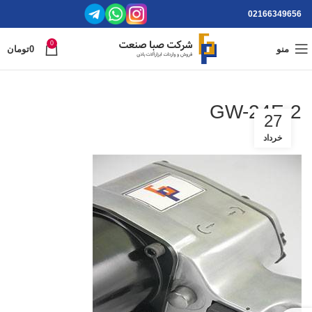
02166349656
0
منو
0
تومان
GW-24E-2
27
خرداد