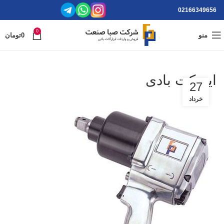
02166349656
0
منو
0
تومان
ایمپکت بادی
27
خرداد