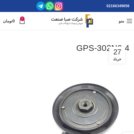
02166349656
0
منو
0
تومان
GPS-302N6-4
27
خرداد