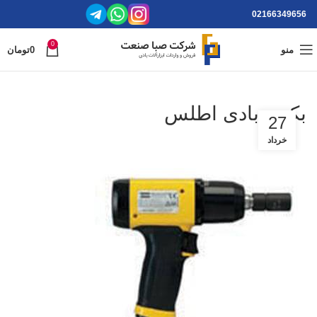
02166349656
0
منو
0
تومان
بکس بادی اطلس
27
خرداد