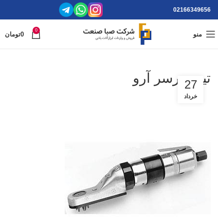
02166349656
0
منو
0
تومان
تیپ درسر آرو
27
خرداد