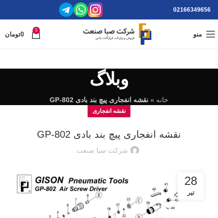
02166349656
0
منو
0
تومان
وبلاگ
خانه
»
نقشه انفجاری پیچ بند بادی GP-802
نقشه انفجاری
نقشه انفجاری پیچ بند بادی GP-802
شرکت صبا صنعت
28
تیر