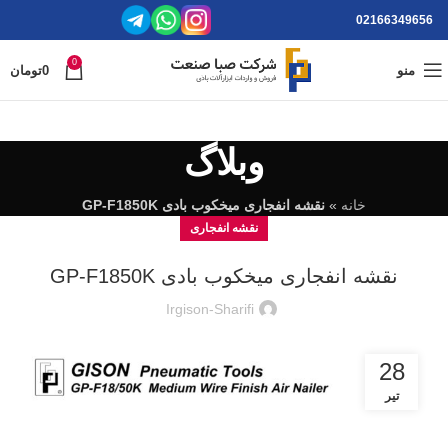
02166349656
0
منو
0
تومان
وبلاگ
خانه
»
نقشه انفجاری میخکوب بادی GP-F1850K
نقشه انفجاری
نقشه انفجاری میخکوب بادی GP-F1850K
Irgison-Sharifi
28
تیر