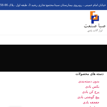
خیابان امام خمینی ، روبروی بیمارستان سینا،مجتمع تجاری رشید 3، طبقه اول ، پلاک 6
56-8
دسته های محصولات
بدون دسته‌بندی
بکس بادی
پرچ کن بادی
پیچ گوشتی بادی
جغجغه بادی