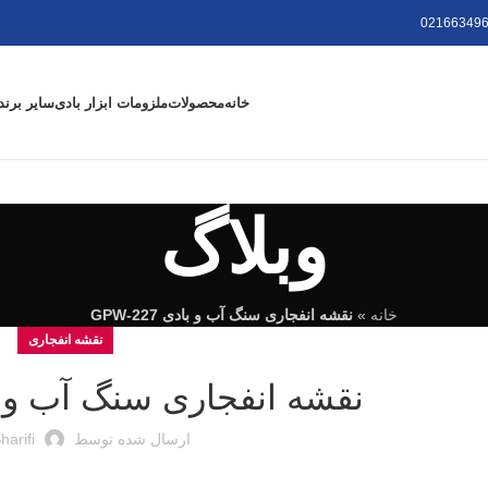
021663496
خانه
محصولات
ملزومات ابزار بادی
سایر برند
وبلاگ
خانه
»
نقشه انفجاری سنگ آب و بادی GPW-227
نقشه انفجاری
نقشه انفجاری سنگ آب و بادی 7
ارسال شده توسط
harifi