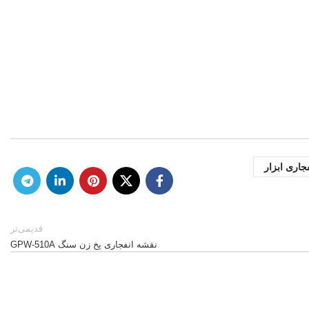
جاری ابزار
قدیمی‌تر
نقشه انفجاری پخ زن سنگ GPW-510A