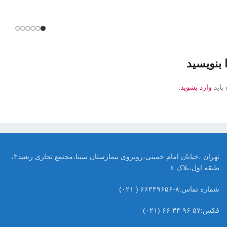
 بنویسید
باید
وارد بشوید
.
تهران ،خیابان امام خمینی،روبروی بیمارستان سینا،مجتمع تجاری رشید۳،
طبقه اول،پلاک ۶
شماره تماس:۸-۶۶۳۴۹۶۵۶ ( ۰۲۱)
فکس:۵۷ ۹۶ ۳۴ ۶۶ (۰۲۱)