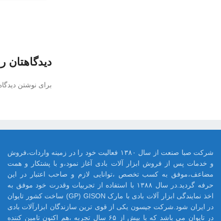
دیدگاهتان را
برای نوشتن دیدگاه 
شرکت صبا صنعت از سال ۱۳۸۰ فعالیت خود را در زمینه واردات،فروش
و خدمات پس از فروش ابزار آلات بادی آغاز نمود،و با پشتکار و همت
مضاعف،موفق به کسب تخصص ،توانایی لازم و صاحب اعتبار در این
حرفه گردید.در سال ۱۳۸۸ با استفاده از تجربیات وقدرت خود موفق به
اخذ نمایندگی ابزار آلات بادی با مارک GP) GISON) ساخت کشور تایوان
در ایران شود.شرکت جیسون یکی از قوی ترین سازندگان ابزارآلات بادی
در تایوان می باشد که با بیش از ۶۵ سال تجربه ،هم اکنون تامین کننده