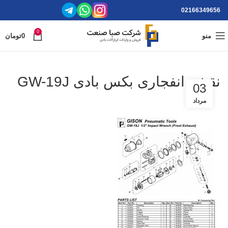
02166349656
0
منو
0
تومان
نقشه انفجاری بکس بادی GW-19J
03
مرداد