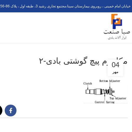
خیابان امام خمینی ، روبروی بیمارستان سینا،مجتمع تجاری رشید 3، طبقه اول ، پلاک 6
56-8
مکانیزم پیچ گوشتی بادی-۲
04
مهر