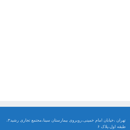
تهران ،خیابان امام خمینی،روبروی بیمارستان سینا،مجتمع تجاری رشید۳،
طبقه اول،پلاک ۶