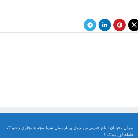
تهران ،خیابان امام خمینی،روبروی بیمارستان سینا،مجتمع تجاری رشید۳،
طبقه اول،پلاک ۶