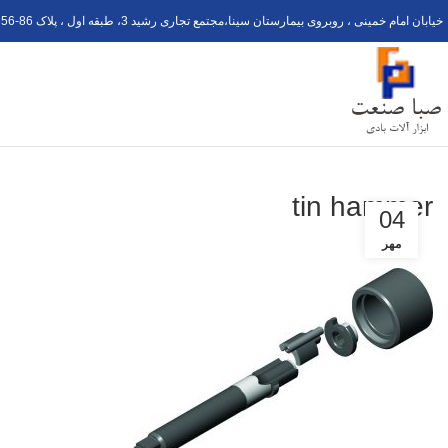
خیابان امام خمینی ، روبروی بیمارستان سینا،مجتمع تجاری رشید 3، طبقه اول ، پلاک 6
56-8
tin hammer
04
مهر