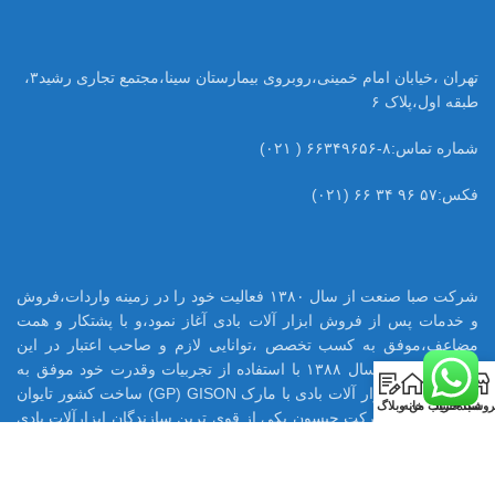
تهران ،خیابان امام خمینی،روبروی بیمارستان سینا،مجتمع تجاری رشید۳،
طبقه اول،پلاک ۶
شماره تماس:۸-۶۶۳۴۹۶۵۶ ( ۰۲۱)
فکس:۵۷ ۹۶ ۳۴ ۶۶ (۰۲۱)
شرکت صبا صنعت از سال ۱۳۸۰ فعالیت خود را در زمینه واردات،فروش
و خدمات پس از فروش ابزار آلات بادی آغاز نمود،و با پشتکار و همت
مضاعف،موفق به کسب تخصص ،توانایی لازم و صاحب اعتبار در این
حرفه گردید.در سال ۱۳۸۸ با استفاده از تجربیات وقدرت خود موفق به
0
اخذ نمایندگی ابزار آلات بادی با مارک GP) GISON) ساخت کشور تایوان
روشگاه
سبد خرید
حساب من
خانه
وبلاگ
در ایران شود.شرکت جیسون یکی از قوی ترین سازندگان ابزارآلات بادی
در تایوان می باشد که با بیش از ۶۵ سال تجربه ،هم اکنون تامین کننده
بسیاری از قطعات ابزار بادی اینگر سولرند آمریکا میباشد.