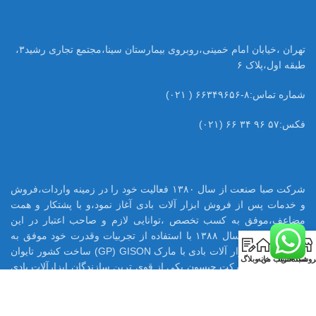
تهران ،خیابان امام خمینی،روبروی بیمارستان سینا،مجتمع تجاری رشید۳،
طبقه اول،پلاک ۶
شماره تماس:۸-۶۶۳۴۹۶۵۶ ( ۰۲۱)
فکس:۵۷ ۹۶ ۳۴ ۶۶ (۰۲۱)
شرکت صبا صنعت از سال ۱۳۸۰ فعالیت خود را در زمینه واردات،فروش
و خدمات پس از فروش ابزار آلات بادی آغاز نمود،و با پشتکار و همت
مضاعف،موفق به کسب تخصص ،توانایی لازم و صاحب اعتبار در این
حرفه گردید.در سال ۱۳۸۸ با استفاده از تجربیات وقدرت خود موفق به
0
اخذ نمایندگی ابزار آلات بادی با مارک GP) GISON) ساخت کشور تایوان
روشگاه
سبد خرید
حساب من
خانه
وبلاگ
در ایران شود.شرکت جیسون یکی از قوی ترین سازندگان ابزارآلات بادی
در تایوان می باشد که با بیش از ۶۵ سال تجربه ،هم اکنون تامین کننده
بسیاری از قطعات ابزار بادی اینگر سولرند آمریکا میباشد.